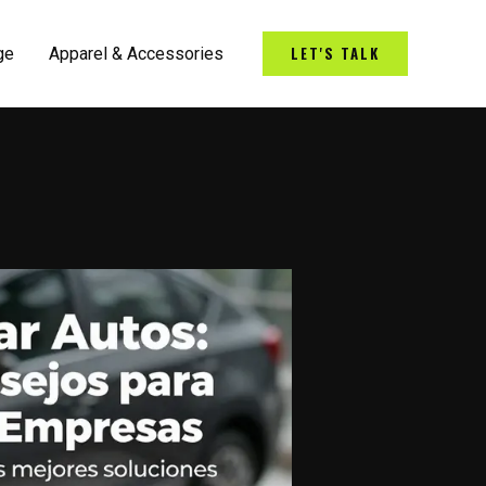
LET'S TALK
ge
Apparel & Accessories