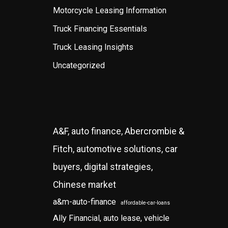
Motorcycle Leasing Information
Truck Financing Essentials
Truck Leasing Insights
Uncategorized
A&F, auto finance, Abercrombie &
Fitch, automotive solutions, car
buyers, digital strategies,
Chinese market
a&m-auto-finance
affordable-car-loans
Ally Financial, auto lease, vehicle